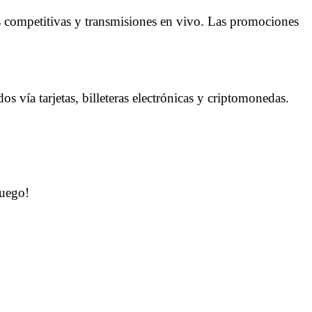
as competitivas y transmisiones en vivo. Las promociones
s vía tarjetas, billeteras electrónicas y criptomonedas.
juego!